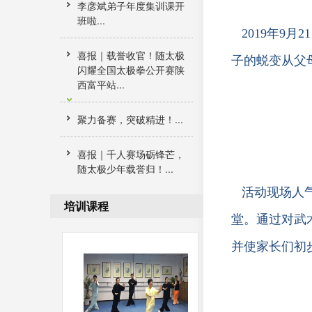
李彦斌弟子年度集训课开
班啦...
2019年9
喜报｜载誉收官！随太极
子的蜕变从父
闪耀全国太极拳公开赛陕
西富平站...
聚力备赛，突破精进！...
喜报｜千人赛场砺锋芒，
随太极少年载誉归！...
活动现场人
培训课程
堂。通过对武
并使家长们初