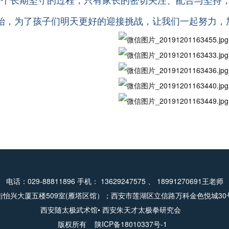
一个长期坚守的过程，只有家长的密切关注、配合与坚持
始，为了孩子们明天更好的迎接挑战，让我们一起努力，
电话：029-88811896 手机： 13629247575 、 18991270691王老师
怡兴大厦五楼509室(雁塔区馆）；西安市莲湖区立信路万科金色悦城3
西安随太极武术馆• 西安朱天才太极拳研究会
版权所有
陕ICP备18010337号-1