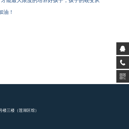
，才能最大限度的培养好孩子，孩子的蜕变从
加油！
0号楼三楼（莲湖区馆）