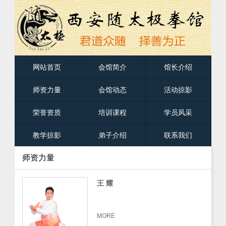
网站首页
会馆简介
馆长介绍
师资力量
会馆动态
活动掠影
荣誉资质
培训课程
学员风采
教学掠影
弟子介绍
联系我们
师资力量
王 耀
MORE