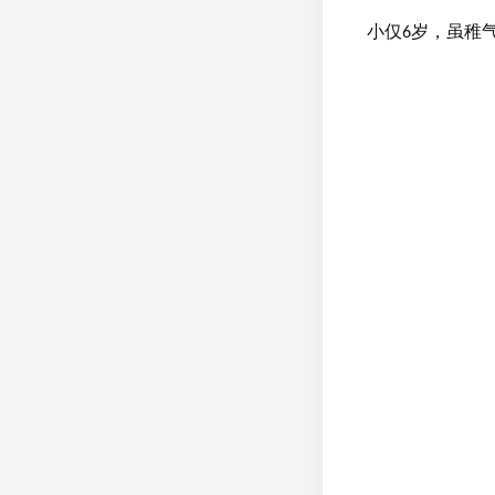
小仅
岁，虽稚
6