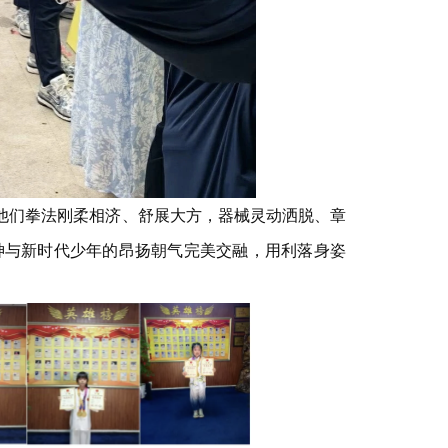
他们拳法刚柔相济、舒展大方，器械灵动洒脱、章
神与新时代少年的昂扬朝气完美交融，用利落身姿