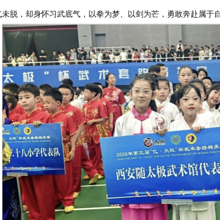
气未脱，却身怀习武底气，以拳为梦、以剑为芒，勇敢奔赴属于