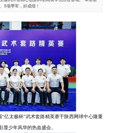
军、5项季军，好成绩！
届“亿太极杯”武术套路精英赛于陕西网球中心隆重
彰显少年风华的热血盛会。