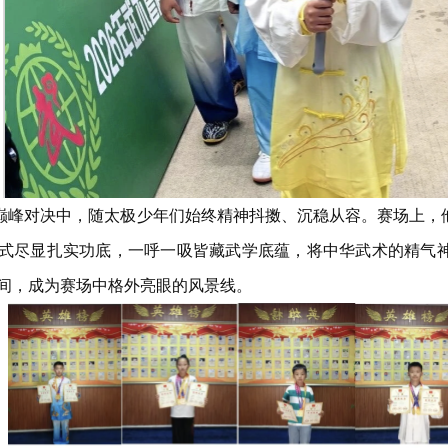
巅峰对决中，随太极少年们始终精神抖擞、沉稳从容。赛场上，
式尽显扎实功底，一呼一吸皆藏武学底蕴，将中华武术的精气
间，成为赛场中格外亮眼的风景线。