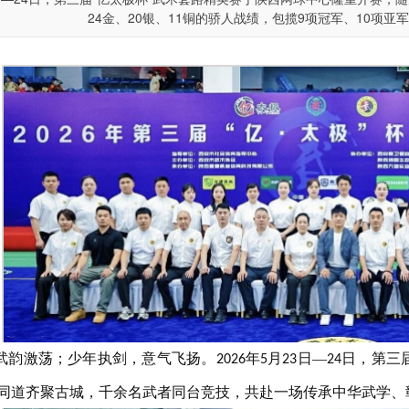
24金、20银、11铜的骄人战绩，包揽9项冠军、10项亚
武韵激荡；少年执剑，意气飞扬。
年
月
日—
日，第三
2026
5
23
24
同道齐聚古城，千余名武者同台竞技，共赴一场传承中华武学、