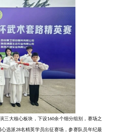
演三大核心板块，下设
余个细分组别，赛场之
160
精心选派
名精英学员出征赛场，参赛队员年纪最
28