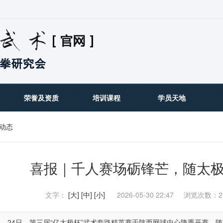
荣誉及资质
培训课程
学员天地
动态
喜报｜千人赛场砺锋芒，随太
文字：
[大]
[中]
[小]
2026-05-30 22:47
浏览次数：2
23日—24日，第三届“亿太极杯”武术套路精英赛于陕西网球中心隆重开赛，