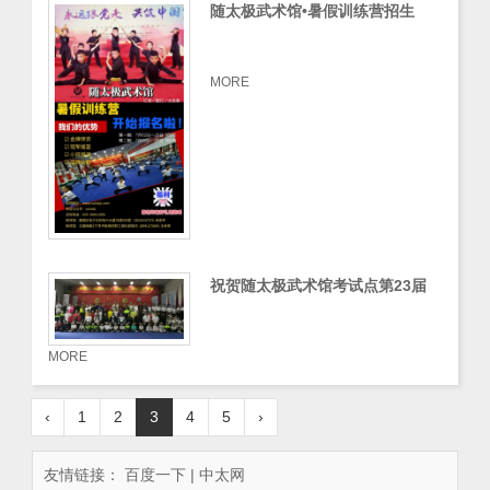
随太极武术馆•暑假训练营招生
啦，四岁以上少年儿童均可报名
MORE
祝贺随太极武术馆考试点第23届
《中国武术段位制》初段位考试圆
满落幕
MORE
‹
1
2
3
4
5
›
友情链接：
百度一下
|
中太网