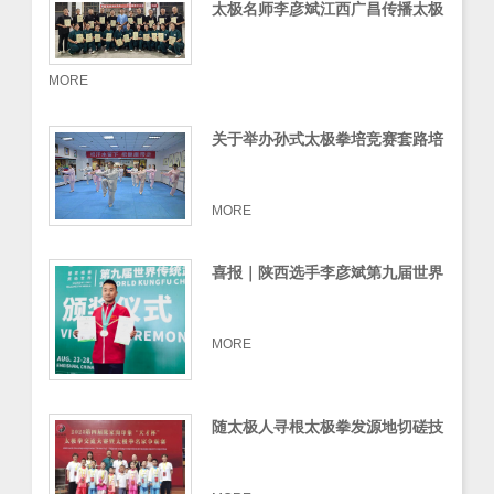
太极名师李彦斌江西广昌传播太极
拳
MORE
关于举办孙式太极拳培竞赛套路培
训班的通知
MORE
喜报｜陕西选手李彦斌第九届世界
传统武术锦标赛勇夺双冠军
MORE
随太极人寻根太极拳发源地切磋技
艺传承太极文化