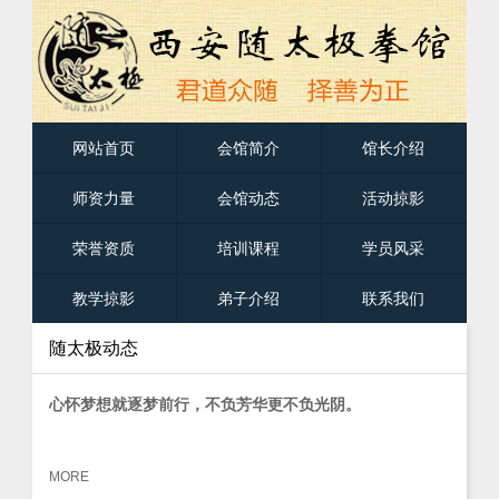
网站首页
会馆简介
馆长介绍
师资力量
会馆动态
活动掠影
荣誉资质
培训课程
学员风采
教学掠影
弟子介绍
联系我们
随太极动态
心怀梦想就逐梦前行，不负芳华更不负光阴。
MORE